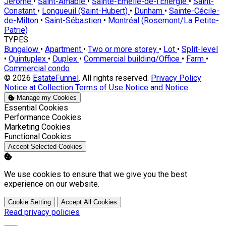
Jérôme
•
Saint-Amable
•
Sainte-Émélie-de-l'Énergie
•
Saint-
Constant
•
Longueuil (Saint-Hubert)
•
Dunham
•
Sainte-Cécile-
de-Milton
•
Saint-Sébastien
•
Montréal (Rosemont/La Petite-
Patrie)
TYPES
Bungalow
•
Apartment
•
Two or more storey
•
Lot
•
Split-level
•
Quintuplex
•
Duplex
•
Commercial building/Office
•
Farm
•
Commercial condo
© 2026
EstateFunnel
. All rights reserved.
Privacy Policy
Notice at Collection
Terms of Use
Notice and Notice
Manage my Cookies
Enable
Essential Cookies
Enable
Performance Cookies
Enable
Marketing Cookies
Enable
Functional Cookies
Accept Selected Cookies
We use cookies to ensure that we give you the best
experience on our website.
Cookie Setting
Accept All Cookies
Read privacy policies