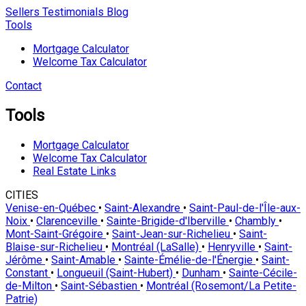
Sellers
Testimonials
Blog
Tools
Mortgage Calculator
Welcome Tax Calculator
Contact
Tools
Mortgage Calculator
Welcome Tax Calculator
Real Estate Links
CITIES
Venise-en-Québec
•
Saint-Alexandre
•
Saint-Paul-de-l'Île-aux-
Noix
•
Clarenceville
•
Sainte-Brigide-d'Iberville
•
Chambly
•
Mont-Saint-Grégoire
•
Saint-Jean-sur-Richelieu
•
Saint-
Blaise-sur-Richelieu
•
Montréal (LaSalle)
•
Henryville
•
Saint-
Jérôme
•
Saint-Amable
•
Sainte-Émélie-de-l'Énergie
•
Saint-
Constant
•
Longueuil (Saint-Hubert)
•
Dunham
•
Sainte-Cécile-
de-Milton
•
Saint-Sébastien
•
Montréal (Rosemont/La Petite-
Patrie)