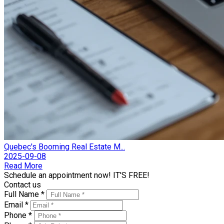
Quebec's Booming Real Estate M...
2025-09-08
Read More
Schedule an appointment now! IT'S FREE!
Contact us
Full Name *
Email *
Phone *