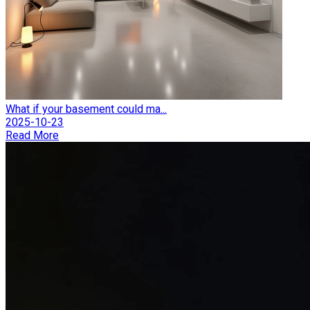
What if your basement could ma...
2025-10-23
Read More