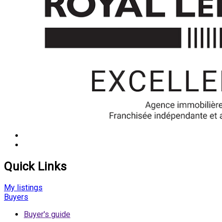
Quick Links
My listings
Buyers
Buyer's guide