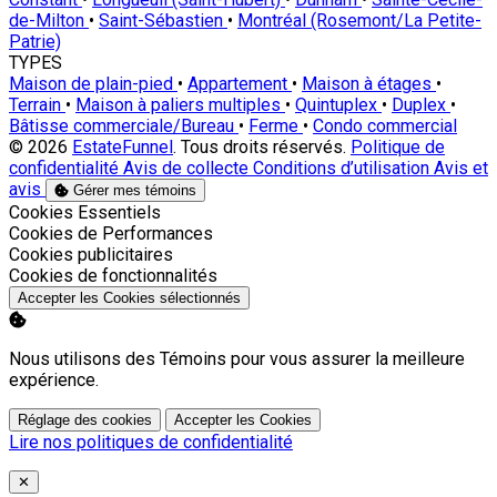
de-Milton
•
Saint-Sébastien
•
Montréal (Rosemont/La Petite-
Patrie)
TYPES
Maison de plain-pied
•
Appartement
•
Maison à étages
•
Terrain
•
Maison à paliers multiples
•
Quintuplex
•
Duplex
•
Bâtisse commerciale/Bureau
•
Ferme
•
Condo commercial
© 2026
EstateFunnel
. Tous droits réservés.
Politique de
confidentialité
Avis de collecte
Conditions d’utilisation
Avis et
avis
Gérer mes témoins
Activer
Cookies Essentiels
Activer
Cookies de Performances
Activer
Cookies publicitaires
Activer
Cookies de fonctionnalités
Accepter les Cookies sélectionnés
Nous utilisons des Témoins pour vous assurer la meilleure
expérience.
Réglage des cookies
Accepter les Cookies
Lire nos politiques de confidentialité
Close
✕