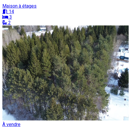
Maison à étages
14
3
2
À vendre