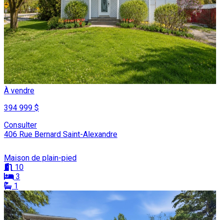
À vendre
394 999 $
Consulter
406 Rue Bernard Saint-Alexandre
Maison de plain-pied
10
3
1