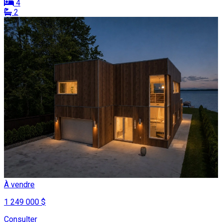
4
2
À vendre
1 249 000 $
Consulter