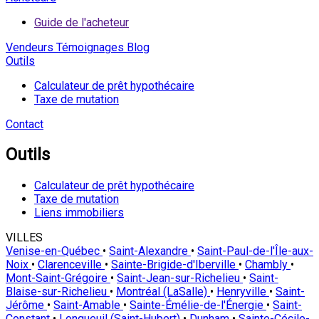
Guide de l'acheteur
Vendeurs
Témoignages
Blog
Outils
Calculateur de prêt hypothécaire
Taxe de mutation
Contact
Outils
Calculateur de prêt hypothécaire
Taxe de mutation
Liens immobiliers
VILLES
Venise-en-Québec
•
Saint-Alexandre
•
Saint-Paul-de-l'Île-aux-
Noix
•
Clarenceville
•
Sainte-Brigide-d'Iberville
•
Chambly
•
Mont-Saint-Grégoire
•
Saint-Jean-sur-Richelieu
•
Saint-
Blaise-sur-Richelieu
•
Montréal (LaSalle)
•
Henryville
•
Saint-
Jérôme
•
Saint-Amable
•
Sainte-Émélie-de-l'Énergie
•
Saint-
Constant
•
Longueuil (Saint-Hubert)
•
Dunham
•
Sainte-Cécile-