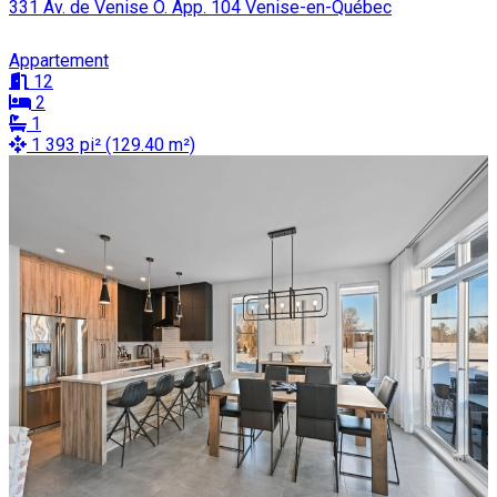
331 Av. de Venise O. App. 104 Venise-en-Québec
Appartement
12
2
1
1 393 pi² (129.40 m²)