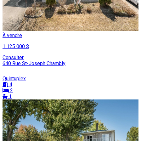
À vendre
1 125 000 $
Consulter
640 Rue St-Joseph Chambly
Quintuplex
4
2
1