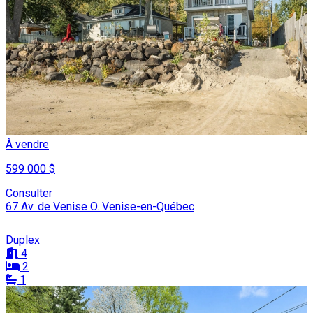
À vendre
599 000 $
Consulter
67 Av. de Venise O. Venise-en-Québec
Duplex
4
2
1