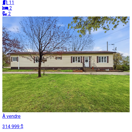
11
2
2
À vendre
314 999 $