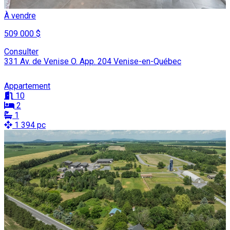
À vendre
509 000 $
Consulter
331 Av. de Venise O. App. 204 Venise-en-Québec
Appartement
10
2
1
1 394 pc