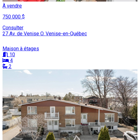
À vendre
750 000 $
Consulter
27 Av. de Venise O. Venise-en-Québec
Maison à étages
10
4
2