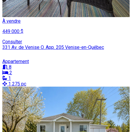
À vendre
449 000 $
Consulter
331 Av. de Venise O. App. 205 Venise-en-Québec
Appartement
8
2
1
1 275 pc