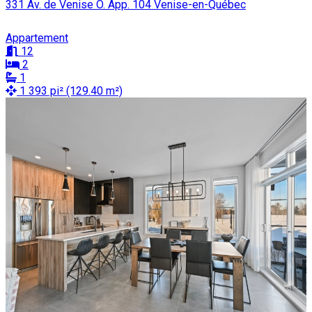
331 Av. de Venise O. App. 104 Venise-en-Québec
Appartement
12
2
1
1 393 pi² (129.40 m²)