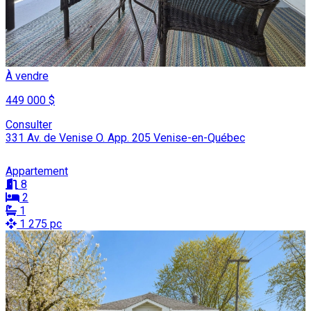
À vendre
449 000 $
Consulter
331 Av. de Venise O. App. 205 Venise-en-Québec
Appartement
8
2
1
1 275 pc