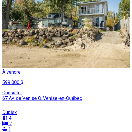
À vendre
599 000 $
Consulter
67 Av. de Venise O. Venise-en-Québec
Duplex
4
2
1