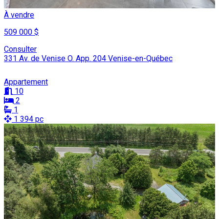
À vendre
509 000 $
Consulter
331 Av. de Venise O. App. 204 Venise-en-Québec
Appartement
10
2
1
1 394 pc