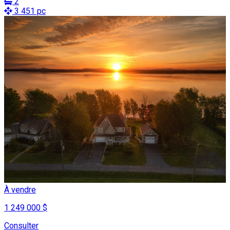
2
3 451 pc
À vendre
1 249 000 $
Consulter