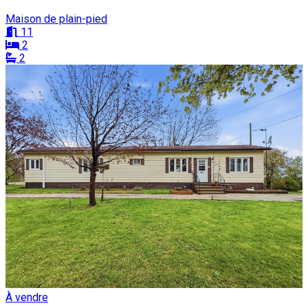
Maison de plain-pied
11
2
2
À vendre