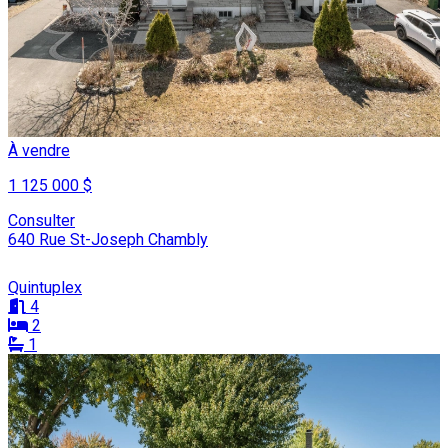
À vendre
1 125 000 $
Consulter
640 Rue St-Joseph Chambly
Quintuplex
4
2
1