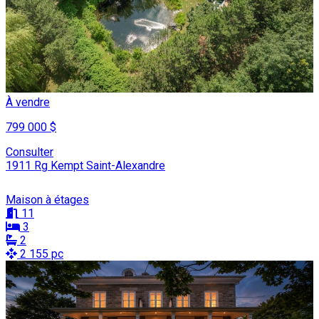
À vendre
799 000 $
Consulter
1911 Rg Kempt Saint-Alexandre
Maison à étages
11
3
2
2 155 pc