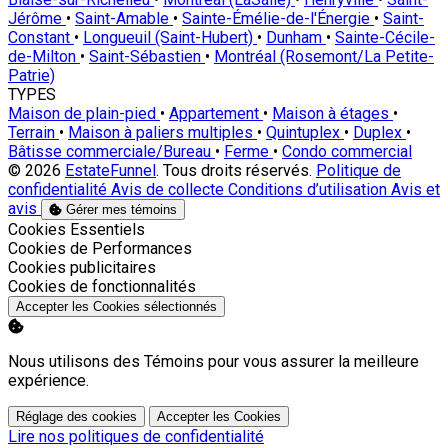
Jérôme
•
Saint-Amable
•
Sainte-Émélie-de-l'Énergie
•
Saint-
Constant
•
Longueuil (Saint-Hubert)
•
Dunham
•
Sainte-Cécile-
de-Milton
•
Saint-Sébastien
•
Montréal (Rosemont/La Petite-
Patrie)
TYPES
Maison de plain-pied
•
Appartement
•
Maison à étages
•
Terrain
•
Maison à paliers multiples
•
Quintuplex
•
Duplex
•
Bâtisse commerciale/Bureau
•
Ferme
•
Condo commercial
© 2026
EstateFunnel
. Tous droits réservés.
Politique de
confidentialité
Avis de collecte
Conditions d’utilisation
Avis et
avis
Gérer mes témoins
Activer
Cookies Essentiels
Activer
Cookies de Performances
Activer
Cookies publicitaires
Activer
Cookies de fonctionnalités
Accepter les Cookies sélectionnés
Nous utilisons des Témoins pour vous assurer la meilleure
expérience.
Réglage des cookies
Accepter les Cookies
Lire nos politiques de confidentialité