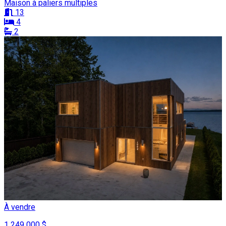
Maison à paliers multiples
13
4
2
À vendre
1 249 000 $