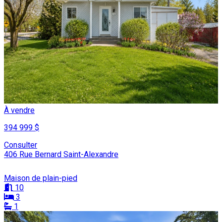
À vendre
394 999 $
Consulter
406 Rue Bernard Saint-Alexandre
Maison de plain-pied
10
3
1