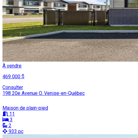
À vendre
469 000 $
Consulter
198 20e Avenue O. Venise-en-Québec
Maison de plain-pied
11
3
2
933 pc