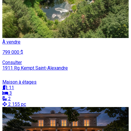
À vendre
799 000 $
Consulter
1911 Rg Kempt Saint-Alexandre
Maison à étages
11
3
2
2 155 pc