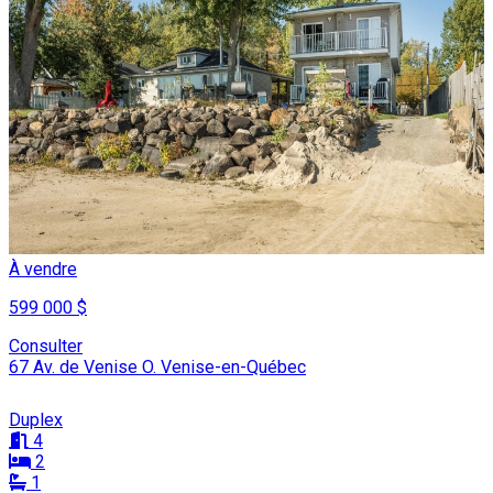
À vendre
599 000 $
Consulter
67 Av. de Venise O. Venise-en-Québec
Duplex
4
2
1