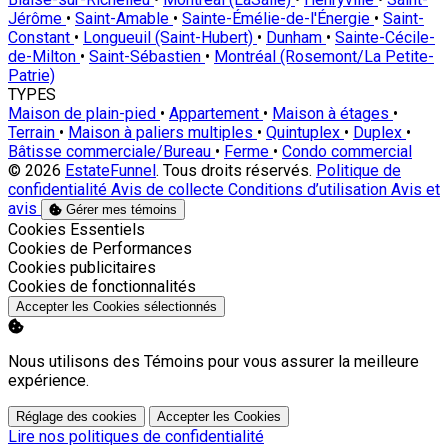
Jérôme
•
Saint-Amable
•
Sainte-Émélie-de-l'Énergie
•
Saint-
Constant
•
Longueuil (Saint-Hubert)
•
Dunham
•
Sainte-Cécile-
de-Milton
•
Saint-Sébastien
•
Montréal (Rosemont/La Petite-
Patrie)
TYPES
Maison de plain-pied
•
Appartement
•
Maison à étages
•
Terrain
•
Maison à paliers multiples
•
Quintuplex
•
Duplex
•
Bâtisse commerciale/Bureau
•
Ferme
•
Condo commercial
© 2026
EstateFunnel
. Tous droits réservés.
Politique de
confidentialité
Avis de collecte
Conditions d’utilisation
Avis et
avis
Gérer mes témoins
Activer
Cookies Essentiels
Activer
Cookies de Performances
Activer
Cookies publicitaires
Activer
Cookies de fonctionnalités
Accepter les Cookies sélectionnés
Nous utilisons des Témoins pour vous assurer la meilleure
expérience.
Réglage des cookies
Accepter les Cookies
Lire nos politiques de confidentialité