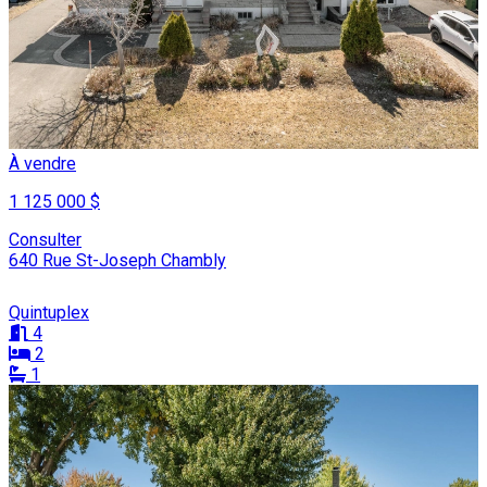
À vendre
1 125 000 $
Consulter
640 Rue St-Joseph Chambly
Quintuplex
4
2
1