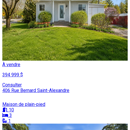
À vendre
394 999 $
Consulter
406 Rue Bernard Saint-Alexandre
Maison de plain-pied
10
3
1