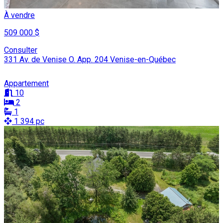
À vendre
509 000 $
Consulter
331 Av. de Venise O. App. 204 Venise-en-Québec
Appartement
10
2
1
1 394 pc