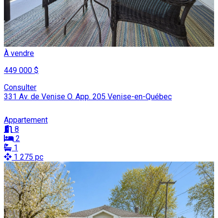
À vendre
449 000 $
Consulter
331 Av. de Venise O. App. 205 Venise-en-Québec
Appartement
8
2
1
1 275 pc