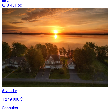
2
3 451 pc
À vendre
1 249 000 $
Consulter