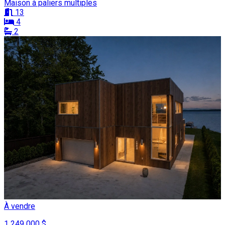
Maison à paliers multiples
13
4
2
À vendre
1 249 000 $