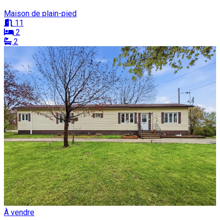
Maison de plain-pied
11
2
2
À vendre