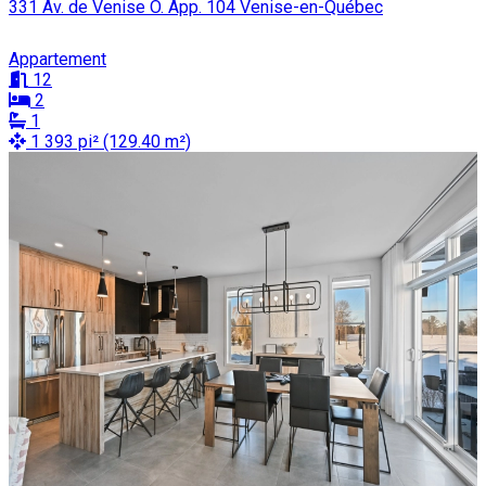
331 Av. de Venise O. App. 104 Venise-en-Québec
Appartement
12
2
1
1 393 pi² (129.40 m²)