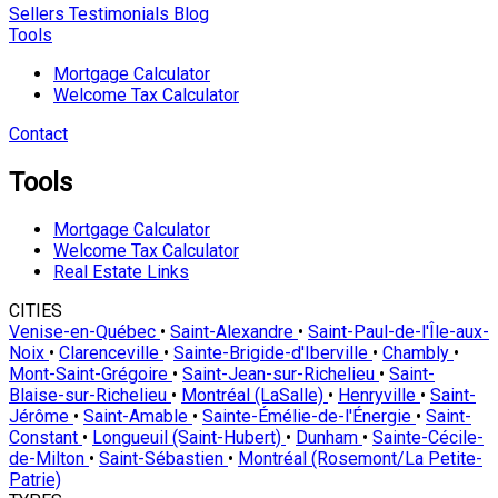
Sellers
Testimonials
Blog
Tools
Mortgage Calculator
Welcome Tax Calculator
Contact
Tools
Mortgage Calculator
Welcome Tax Calculator
Real Estate Links
CITIES
Venise-en-Québec
•
Saint-Alexandre
•
Saint-Paul-de-l'Île-aux-
Noix
•
Clarenceville
•
Sainte-Brigide-d'Iberville
•
Chambly
•
Mont-Saint-Grégoire
•
Saint-Jean-sur-Richelieu
•
Saint-
Blaise-sur-Richelieu
•
Montréal (LaSalle)
•
Henryville
•
Saint-
Jérôme
•
Saint-Amable
•
Sainte-Émélie-de-l'Énergie
•
Saint-
Constant
•
Longueuil (Saint-Hubert)
•
Dunham
•
Sainte-Cécile-
de-Milton
•
Saint-Sébastien
•
Montréal (Rosemont/La Petite-
Patrie)