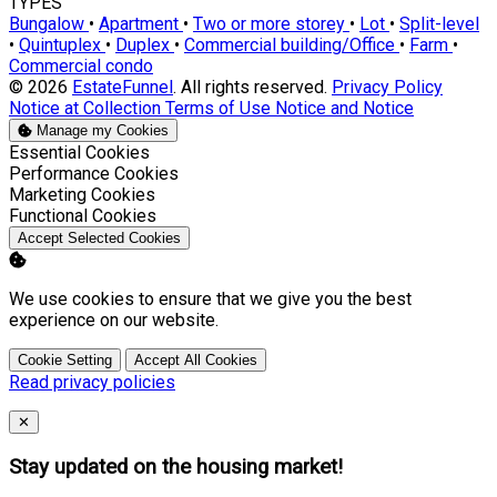
TYPES
Bungalow
•
Apartment
•
Two or more storey
•
Lot
•
Split-level
•
Quintuplex
•
Duplex
•
Commercial building/Office
•
Farm
•
Commercial condo
© 2026
EstateFunnel
. All rights reserved.
Privacy Policy
Notice at Collection
Terms of Use
Notice and Notice
Manage my Cookies
Enable
Essential Cookies
Enable
Performance Cookies
Enable
Marketing Cookies
Enable
Functional Cookies
Accept Selected Cookies
We use cookies to ensure that we give you the best
experience on our website.
Cookie Setting
Accept All Cookies
Read privacy policies
Close
✕
Stay updated on the housing market!