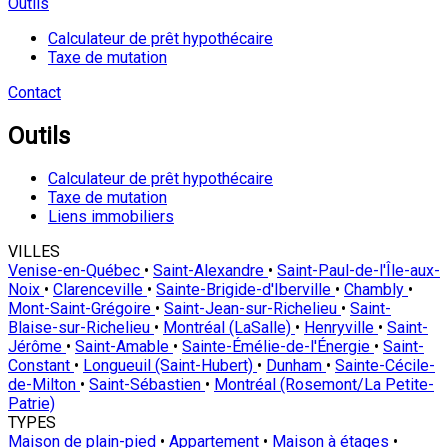
Outils
Calculateur de prêt hypothécaire
Taxe de mutation
Contact
Outils
Calculateur de prêt hypothécaire
Taxe de mutation
Liens immobiliers
VILLES
Venise-en-Québec
•
Saint-Alexandre
•
Saint-Paul-de-l'Île-aux-
Noix
•
Clarenceville
•
Sainte-Brigide-d'Iberville
•
Chambly
•
Mont-Saint-Grégoire
•
Saint-Jean-sur-Richelieu
•
Saint-
Blaise-sur-Richelieu
•
Montréal (LaSalle)
•
Henryville
•
Saint-
Jérôme
•
Saint-Amable
•
Sainte-Émélie-de-l'Énergie
•
Saint-
Constant
•
Longueuil (Saint-Hubert)
•
Dunham
•
Sainte-Cécile-
de-Milton
•
Saint-Sébastien
•
Montréal (Rosemont/La Petite-
Patrie)
TYPES
Maison de plain-pied
•
Appartement
•
Maison à étages
•