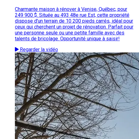
Charmante maison à rénover à Venise, Québec, pour
249 900 $. Située au 493 48e rue Est, cette propriété
dispose d'un terrain de 10 200 pieds carrés, idéal pour
ceux qui cherchent un projet de rénovation. Parfait pour
une personne seule ou une petite famille avec des
talents de bricolage. Opportunité unique à saisir!
Regarder la vidéo