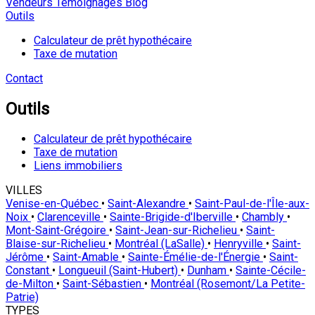
Vendeurs
Témoignages
Blog
Outils
Calculateur de prêt hypothécaire
Taxe de mutation
Contact
Outils
Calculateur de prêt hypothécaire
Taxe de mutation
Liens immobiliers
VILLES
Venise-en-Québec
•
Saint-Alexandre
•
Saint-Paul-de-l'Île-aux-
Noix
•
Clarenceville
•
Sainte-Brigide-d'Iberville
•
Chambly
•
Mont-Saint-Grégoire
•
Saint-Jean-sur-Richelieu
•
Saint-
Blaise-sur-Richelieu
•
Montréal (LaSalle)
•
Henryville
•
Saint-
Jérôme
•
Saint-Amable
•
Sainte-Émélie-de-l'Énergie
•
Saint-
Constant
•
Longueuil (Saint-Hubert)
•
Dunham
•
Sainte-Cécile-
de-Milton
•
Saint-Sébastien
•
Montréal (Rosemont/La Petite-
Patrie)
TYPES