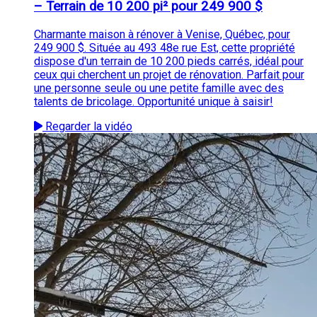
– Terrain de 10 200 pi² pour 249 900 $
Charmante maison à rénover à Venise, Québec, pour
249 900 $. Située au 493 48e rue Est, cette propriété
dispose d'un terrain de 10 200 pieds carrés, idéal pour
ceux qui cherchent un projet de rénovation. Parfait pour
une personne seule ou une petite famille avec des
talents de bricolage. Opportunité unique à saisir!
Regarder la vidéo