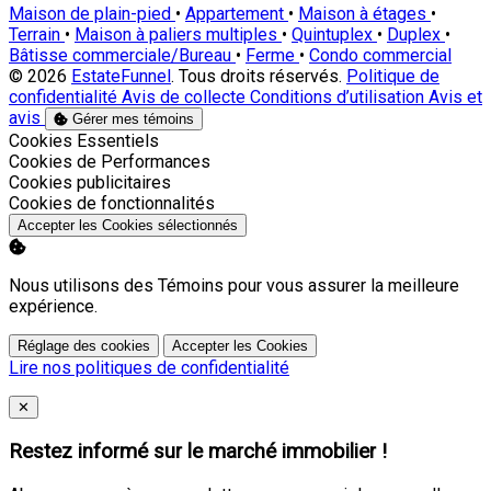
Maison de plain-pied
•
Appartement
•
Maison à étages
•
Terrain
•
Maison à paliers multiples
•
Quintuplex
•
Duplex
•
Bâtisse commerciale/Bureau
•
Ferme
•
Condo commercial
© 2026
EstateFunnel
. Tous droits réservés.
Politique de
confidentialité
Avis de collecte
Conditions d’utilisation
Avis et
avis
Gérer mes témoins
Activer
Cookies Essentiels
Activer
Cookies de Performances
Activer
Cookies publicitaires
Activer
Cookies de fonctionnalités
Accepter les Cookies sélectionnés
Nous utilisons des Témoins pour vous assurer la meilleure
expérience.
Réglage des cookies
Accepter les Cookies
Lire nos politiques de confidentialité
Close
✕
Restez informé sur le marché immobilier !