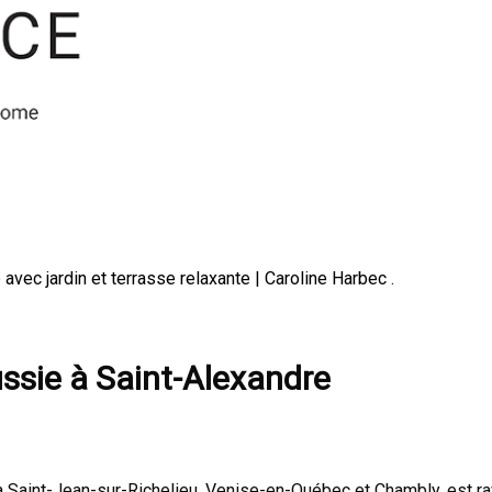
avec jardin et terrasse relaxante | Caroline Harbec .
ussie à Saint-Alexandre
l à Saint-Jean-sur-Richelieu, Venise-en-Québec et Chambly, est r