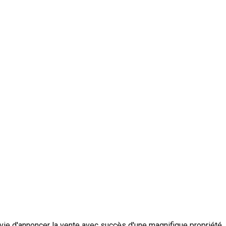
avie d'annoncer la vente avec succès d'une magnifique propriété