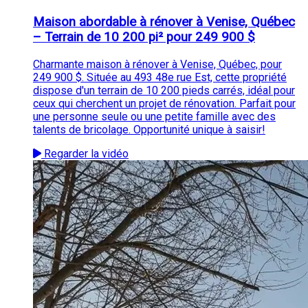
Maison abordable à rénover à Venise, Québec
– Terrain de 10 200 pi² pour 249 900 $
Charmante maison à rénover à Venise, Québec, pour
249 900 $. Située au 493 48e rue Est, cette propriété
dispose d'un terrain de 10 200 pieds carrés, idéal pour
ceux qui cherchent un projet de rénovation. Parfait pour
une personne seule ou une petite famille avec des
talents de bricolage. Opportunité unique à saisir!
Regarder la vidéo