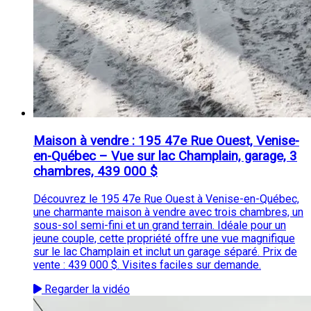
Maison à vendre : 195 47e Rue Ouest, Venise-
en-Québec – Vue sur lac Champlain, garage, 3
chambres, 439 000 $
Découvrez le 195 47e Rue Ouest à Venise-en-Québec,
une charmante maison à vendre avec trois chambres, un
sous-sol semi-fini et un grand terrain. Idéale pour un
jeune couple, cette propriété offre une vue magnifique
sur le lac Champlain et inclut un garage séparé. Prix de
vente : 439 000 $. Visites faciles sur demande.
Regarder la vidéo