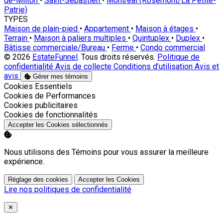
de-Milton
•
Saint-Sébastien
•
Montréal (Rosemont/La Petite-
Patrie)
TYPES
Maison de plain-pied
•
Appartement
•
Maison à étages
•
Terrain
•
Maison à paliers multiples
•
Quintuplex
•
Duplex
•
Bâtisse commerciale/Bureau
•
Ferme
•
Condo commercial
© 2026
EstateFunnel
. Tous droits réservés.
Politique de
confidentialité
Avis de collecte
Conditions d’utilisation
Avis et
avis
Gérer mes témoins
Activer
Cookies Essentiels
Activer
Cookies de Performances
Activer
Cookies publicitaires
Activer
Cookies de fonctionnalités
Accepter les Cookies sélectionnés
Nous utilisons des Témoins pour vous assurer la meilleure
expérience.
Réglage des cookies
Accepter les Cookies
Lire nos politiques de confidentialité
Close
✕