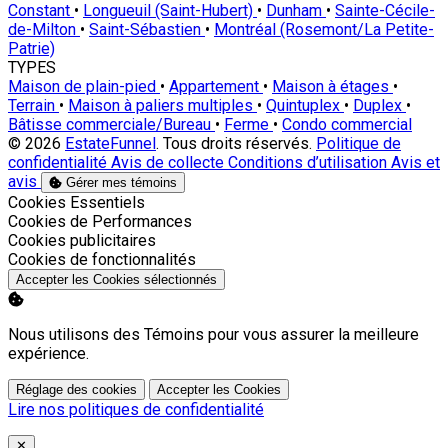
Constant
•
Longueuil (Saint-Hubert)
•
Dunham
•
Sainte-Cécile-
de-Milton
•
Saint-Sébastien
•
Montréal (Rosemont/La Petite-
Patrie)
TYPES
Maison de plain-pied
•
Appartement
•
Maison à étages
•
Terrain
•
Maison à paliers multiples
•
Quintuplex
•
Duplex
•
Bâtisse commerciale/Bureau
•
Ferme
•
Condo commercial
© 2026
EstateFunnel
. Tous droits réservés.
Politique de
confidentialité
Avis de collecte
Conditions d’utilisation
Avis et
avis
Gérer mes témoins
Activer
Cookies Essentiels
Activer
Cookies de Performances
Activer
Cookies publicitaires
Activer
Cookies de fonctionnalités
Accepter les Cookies sélectionnés
Nous utilisons des Témoins pour vous assurer la meilleure
expérience.
Réglage des cookies
Accepter les Cookies
Lire nos politiques de confidentialité
Close
✕