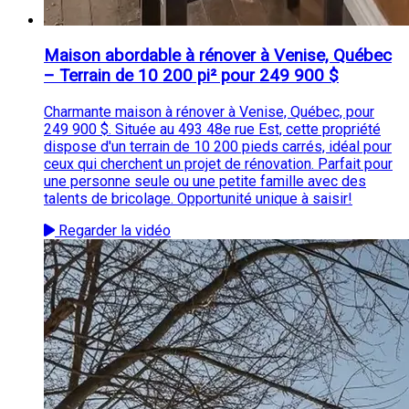
Maison abordable à rénover à Venise, Québec
– Terrain de 10 200 pi² pour 249 900 $
Charmante maison à rénover à Venise, Québec, pour
249 900 $. Située au 493 48e rue Est, cette propriété
dispose d'un terrain de 10 200 pieds carrés, idéal pour
ceux qui cherchent un projet de rénovation. Parfait pour
une personne seule ou une petite famille avec des
talents de bricolage. Opportunité unique à saisir!
Regarder la vidéo