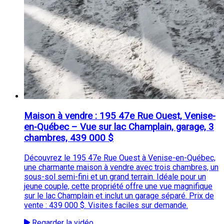
Maison à vendre : 195 47e Rue Ouest, Venise-
en-Québec – Vue sur lac Champlain, garage, 3
chambres, 439 000 $
Découvrez le 195 47e Rue Ouest à Venise-en-Québec,
une charmante maison à vendre avec trois chambres, un
sous-sol semi-fini et un grand terrain. Idéale pour un
jeune couple, cette propriété offre une vue magnifique
sur le lac Champlain et inclut un garage séparé. Prix de
vente : 439 000 $. Visites faciles sur demande.
Regarder la vidéo