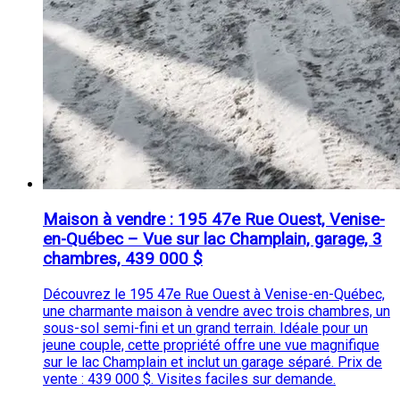
Maison à vendre : 195 47e Rue Ouest, Venise-
en-Québec – Vue sur lac Champlain, garage, 3
chambres, 439 000 $
Découvrez le 195 47e Rue Ouest à Venise-en-Québec,
une charmante maison à vendre avec trois chambres, un
sous-sol semi-fini et un grand terrain. Idéale pour un
jeune couple, cette propriété offre une vue magnifique
sur le lac Champlain et inclut un garage séparé. Prix de
vente : 439 000 $. Visites faciles sur demande.