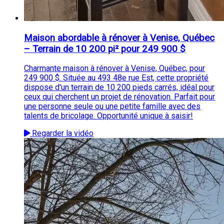
Maison abordable à rénover à Venise, Québec
– Terrain de 10 200 pi² pour 249 900 $
Charmante maison à rénover à Venise, Québec, pour
249 900 $. Située au 493 48e rue Est, cette propriété
dispose d'un terrain de 10 200 pieds carrés, idéal pour
ceux qui cherchent un projet de rénovation. Parfait pour
une personne seule ou une petite famille avec des
talents de bricolage. Opportunité unique à saisir!
Regarder la vidéo