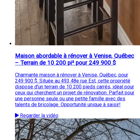
Maison abordable à rénover à Venise, Québec
– Terrain de 10 200 pi² pour 249 900 $
Charmante maison à rénover à Venise, Québec, pour
249 900 $. Située au 493 48e rue Est, cette propriété
dispose d'un terrain de 10 200 pieds carrés, idéal pour
ceux qui cherchent un projet de rénovation. Parfait pour
une personne seule ou une petite famille avec des
talents de bricolage. Opportunité unique à saisir!
Regarder la vidéo