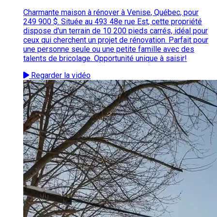
Charmante maison à rénover à Venise, Québec, pour
249 900 $. Située au 493 48e rue Est, cette propriété
dispose d'un terrain de 10 200 pieds carrés, idéal pour
ceux qui cherchent un projet de rénovation. Parfait pour
une personne seule ou une petite famille avec des
talents de bricolage. Opportunité unique à saisir!
Regarder la vidéo