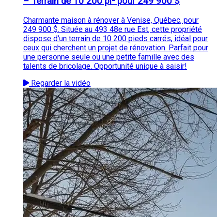
– Terrain de 10 200 pi² pour 249 900 $
Charmante maison à rénover à Venise, Québec, pour
249 900 $. Située au 493 48e rue Est, cette propriété
dispose d'un terrain de 10 200 pieds carrés, idéal pour
ceux qui cherchent un projet de rénovation. Parfait pour
une personne seule ou une petite famille avec des
talents de bricolage. Opportunité unique à saisir!
Regarder la vidéo