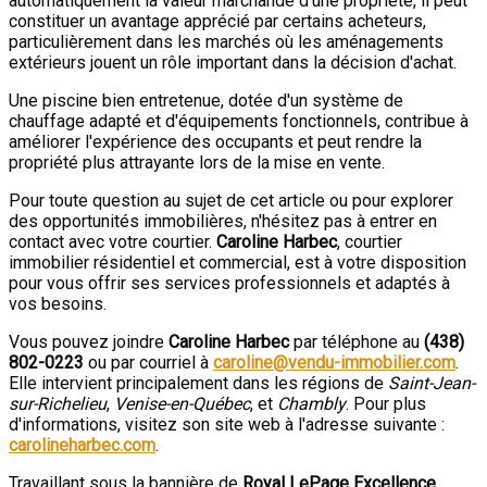
automatiquement la valeur marchande d'une propriété, il peut
constituer un avantage apprécié par certains acheteurs,
particulièrement dans les marchés où les aménagements
extérieurs jouent un rôle important dans la décision d'achat.
Une piscine bien entretenue, dotée d'un système de
chauffage adapté et d'équipements fonctionnels, contribue à
améliorer l'expérience des occupants et peut rendre la
propriété plus attrayante lors de la mise en vente.
Pour toute question au sujet de cet article ou pour explorer
des opportunités immobilières, n'hésitez pas à entrer en
contact avec votre courtier.
Caroline Harbec
, courtier
immobilier résidentiel et commercial, est à votre disposition
pour vous offrir ses services professionnels et adaptés à
vos besoins.
Vous pouvez joindre
Caroline Harbec
par téléphone au
(438)
802-0223
ou par courriel à
caroline@vendu-immobilier.com
.
Elle intervient principalement dans les régions de
Saint-Jean-
sur-Richelieu
,
Venise-en-Québec
, et
Chambly
. Pour plus
d'informations, visitez son site web à l'adresse suivante :
carolineharbec.com
.
Travaillant sous la bannière de
Royal LePage Excellence
,