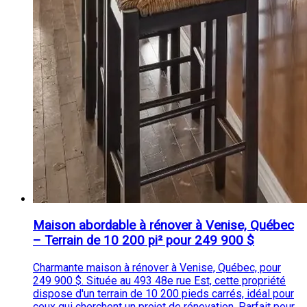
Maison abordable à rénover à Venise, Québec
– Terrain de 10 200 pi² pour 249 900 $
Charmante maison à rénover à Venise, Québec, pour
249 900 $. Située au 493 48e rue Est, cette propriété
dispose d'un terrain de 10 200 pieds carrés, idéal pour
ceux qui cherchent un projet de rénovation. Parfait pour