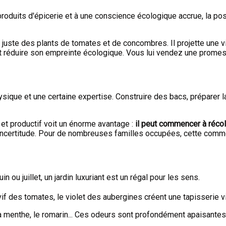
 produits d'épicerie et à une conscience écologique accrue, la poss
s juste des plants de tomates et de concombres. Il projette une vi
et réduire son empreinte écologique. Vous lui vendez une promes
ue et une certaine expertise. Construire des bacs, préparer la te
 et productif voit un énorme avantage :
il peut commencer à réc
d'incertitude. Pour de nombreuses familles occupées, cette commod
in ou juillet, un jardin luxuriant est un régal pour les sens.
if des tomates, le violet des aubergines créent une tapisserie viv
, la menthe, le romarin... Ces odeurs sont profondément apaisante