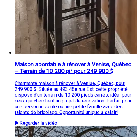
Maison abordable à rénover à Venise, Québec
– Terrain de 10 200 pi² pour 249 900 $
Charmante maison à rénover à Venise, Québec, pour
249 900 $. Située au 493 48e rue Est, cette propriété
dispose d'un terrain de 10 200 pieds carrés, idéal pour
ceux qui cherchent un projet de rénovation. Parfait pour
une personne seule ou une petite famille avec des
talents de bricolage. Opportunité unique à saisir!
Regarder la vidéo