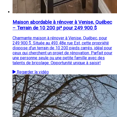
Maison abordable à rénover à Venise, Québec
– Terrain de 10 200 pi² pour 249 900 $
Charmante maison à rénover à Venise, Québec, pour
249 900 $. Située au 493 48e rue Est, cette propriété
dispose d'un terrain de 10 200 pieds carrés, idéal pour
ceux qui cherchent un projet de rénovation. Parfait pour
une personne seule ou une petite famille avec des
talents de bricolage. Opportunité unique à saisir!
Regarder la vidéo