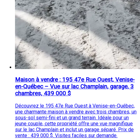
Maison à vendre : 195 47e Rue Ouest, Venise-
en-Québec – Vue sur lac Champlain, garage, 3
chambres, 439 000 $
Découvrez le 195 47e Rue Ouest à Venise-en-Québec,
une charmante maison à vendre avec trois chambres, un
sous-sol semi-fini et un grand terrain. Idéale pour un
jeune couple, cette propriété offre une vue magnifique
sur le lac Champlain et inclut un garage séparé. Prix de
vente : 439 000 $. Visites faciles sur demande.