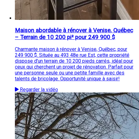
Maison abordable à rénover à Venise, Québec
– Terrain de 10 200 pi² pour 249 900 $
Charmante maison à rénover à Venise, Québec, pour
249 900 $. Située au 493 48e rue Est, cette propriété
dispose d'un terrain de 10 200 pieds carrés, idéal pour
ceux qui cherchent un projet de rénovation. Parfait pour
une personne seule ou une petite famille avec des
talents de bricolage. Opportunité unique à saisir!
Regarder la vidéo