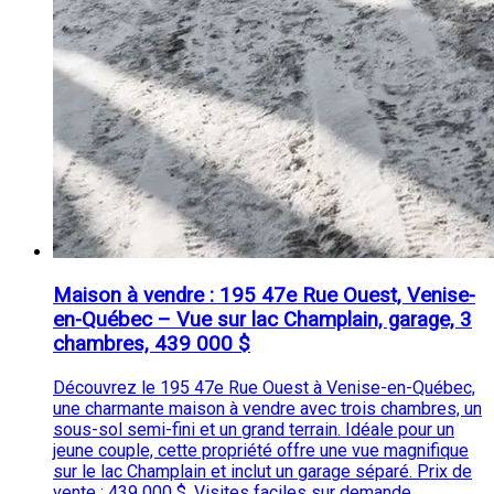
Maison à vendre : 195 47e Rue Ouest, Venise-
en-Québec – Vue sur lac Champlain, garage, 3
chambres, 439 000 $
Découvrez le 195 47e Rue Ouest à Venise-en-Québec,
une charmante maison à vendre avec trois chambres, un
sous-sol semi-fini et un grand terrain. Idéale pour un
jeune couple, cette propriété offre une vue magnifique
sur le lac Champlain et inclut un garage séparé. Prix de
vente : 439 000 $. Visites faciles sur demande.