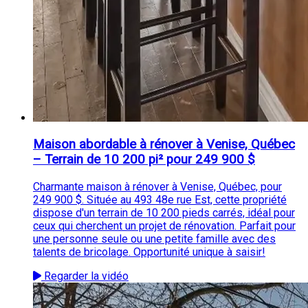
Maison abordable à rénover à Venise, Québec
– Terrain de 10 200 pi² pour 249 900 $
Charmante maison à rénover à Venise, Québec, pour
249 900 $. Située au 493 48e rue Est, cette propriété
dispose d'un terrain de 10 200 pieds carrés, idéal pour
ceux qui cherchent un projet de rénovation. Parfait pour
une personne seule ou une petite famille avec des
talents de bricolage. Opportunité unique à saisir!
Regarder la vidéo