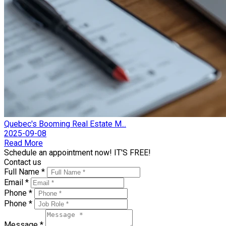
Quebec's Booming Real Estate M...
2025-09-08
Read More
Schedule an appointment now! IT'S FREE!
Contact us
Full Name *
Email *
Phone *
Phone *
Message *