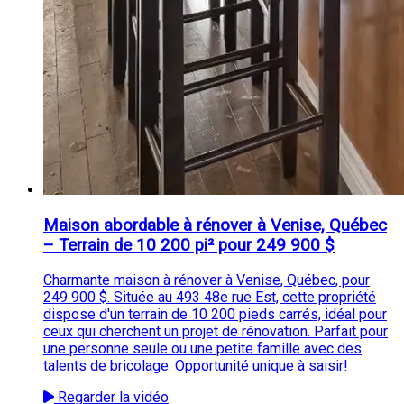
Maison abordable à rénover à Venise, Québec
– Terrain de 10 200 pi² pour 249 900 $
Charmante maison à rénover à Venise, Québec, pour
249 900 $. Située au 493 48e rue Est, cette propriété
dispose d'un terrain de 10 200 pieds carrés, idéal pour
ceux qui cherchent un projet de rénovation. Parfait pour
une personne seule ou une petite famille avec des
talents de bricolage. Opportunité unique à saisir!
Regarder la vidéo