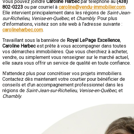
Vous pouvez joindre
Caroline Harbec
par téléphone au
(438)
802-0223
ou par courriel à
caroline@vendu-immobilier.com
.
Elle intervient principalement dans les régions de
Saint-Jean-
sur-Richelieu
,
Venise-en-Québec
, et
Chambly
. Pour plus
d'informations, visitez son site web à l'adresse suivante :
carolineharbec.com
.
Travaillant sous la bannière de
Royal LePage Excellence
,
Caroline Harbec
est prête à vous accompagner dans toutes
vos démarches immobilières. Que vous cherchiez à acheter,
vendre, ou simplement vous renseigner sur le marché actuel,
elle saura vous offrir un service de qualité en toute confiance.
N'attendez plus pour concrétiser vos projets immobiliers.
Contactez dès maintenant votre courtier pour bénéficier de
conseils et d'un accompagnement professionnel dans les
régions de
Saint-Jean-sur-Richelieu
,
Venise-en-Québec
, et
Chambly
.