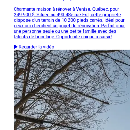
Charmante maison à rénover à Venise, Québec, pour
249 900 $. Située au 493 48e rue Est, cette propriété
dispose d'un terrain de 10 200 pieds carrés, idéal pour
ceux qui cherchent un projet de rénovation. Parfait pour
une personne seule ou une petite famille avec des
talents de bricolage. Opportunité unique à saisir!
Regarder la vidéo