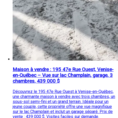
Maison à vendre : 195 47e Rue Ouest, Venise-
en-Québec – Vue sur lac Champlain, garage, 3
chambres, 439 000 $
Découvrez le 195 47e Rue Ouest à Venise-en-Québec,
une charmante maison à vendre avec trois chambres, un
sous-sol semi-fini et un grand terrain. Idéale pour un
jeune couple, cette propriété offre une vue magnifique
sur le lac Champlain et inclut un garage séparé. Prix de
vente : 439 000 $. Visites faciles sur demande.