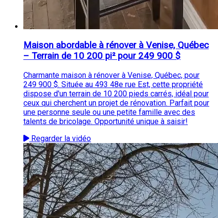
Maison abordable à rénover à Venise, Québec
– Terrain de 10 200 pi² pour 249 900 $
Charmante maison à rénover à Venise, Québec, pour
249 900 $. Située au 493 48e rue Est, cette propriété
dispose d'un terrain de 10 200 pieds carrés, idéal pour
ceux qui cherchent un projet de rénovation. Parfait pour
une personne seule ou une petite famille avec des
talents de bricolage. Opportunité unique à saisir!
Regarder la vidéo