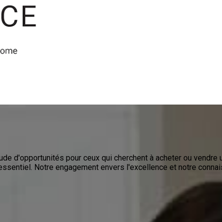
tude d'opportunités pour ceux qui cherchent à acheter ou vendre
ssentiel. Notre engagement envers l'excellence et notre conna