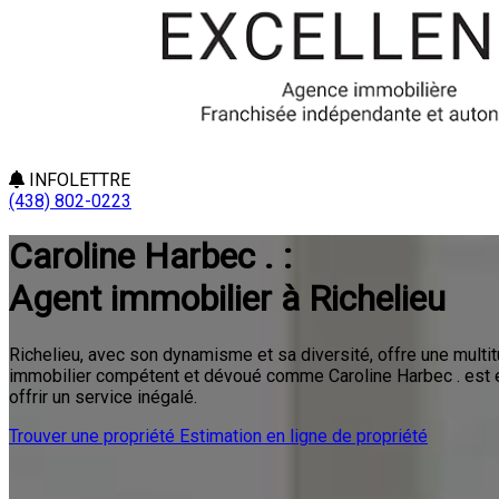
INFOLETTRE
(438) 802-0223
Caroline Harbec . :
Agent immobilier à Richelieu
Richelieu, avec son dynamisme et sa diversité, offre une multi
immobilier compétent et dévoué comme Caroline Harbec . est e
offrir un service inégalé.
Trouver une propriété
Estimation en ligne de propriété