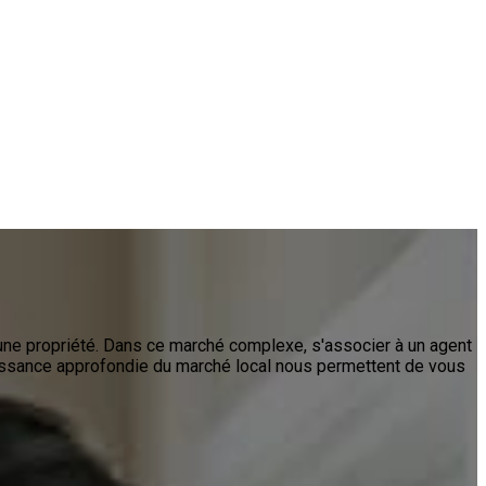
 une propriété. Dans ce marché complexe, s'associer à un agent
issance approfondie du marché local nous permettent de vous