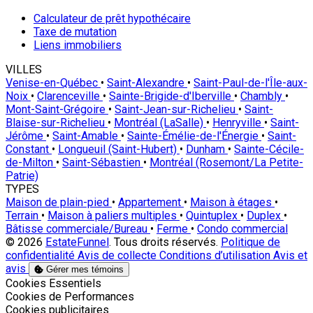
Calculateur de prêt hypothécaire
Taxe de mutation
Liens immobiliers
VILLES
Venise-en-Québec
•
Saint-Alexandre
•
Saint-Paul-de-l'Île-aux-
Noix
•
Clarenceville
•
Sainte-Brigide-d'Iberville
•
Chambly
•
Mont-Saint-Grégoire
•
Saint-Jean-sur-Richelieu
•
Saint-
Blaise-sur-Richelieu
•
Montréal (LaSalle)
•
Henryville
•
Saint-
Jérôme
•
Saint-Amable
•
Sainte-Émélie-de-l'Énergie
•
Saint-
Constant
•
Longueuil (Saint-Hubert)
•
Dunham
•
Sainte-Cécile-
de-Milton
•
Saint-Sébastien
•
Montréal (Rosemont/La Petite-
Patrie)
TYPES
Maison de plain-pied
•
Appartement
•
Maison à étages
•
Terrain
•
Maison à paliers multiples
•
Quintuplex
•
Duplex
•
Bâtisse commerciale/Bureau
•
Ferme
•
Condo commercial
© 2026
EstateFunnel
. Tous droits réservés.
Politique de
confidentialité
Avis de collecte
Conditions d’utilisation
Avis et
avis
Gérer mes témoins
Activer
Cookies Essentiels
Activer
Cookies de Performances
Activer
Cookies publicitaires