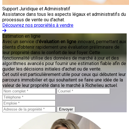
Support Juridique et Administratif
Assistance dans tous les aspects légaux et administratifs du
processus de vente ou d'achat.
Découvrez nos propriétés à vendre
Estimation en ligne
Avec un service d'
évaluation en ligne
innovant, permettant aux
clients d'obtenir rapidement une évaluation préliminaire de
leur propriété dans le confort de leur foyer. Cette
fonctionnalité utilise des données de marché à jour et des
algorithmes avancés pour fournir une estimation fiable afin de
guider les décisions initiales d'achat ou de vente.
Cet outil est particulièrement utile pour ceux qui débutent leur
parcours immobilier et qui souhaitent se faire une idée de la
valeur de leur propriété dans le marché à Richelieu actuel.
Envoyer