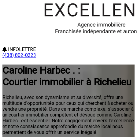
INFOLETTRE
(438) 802-0223
Caroline Harbec . :
Courtier immobilier à Richelieu
Richelieu, avec son dynamisme et sa diversité, offre une
multitude d'opportunités pour ceux qui cherchent à acheter ou
vendre une propriété. Dans ce marché complexe, s'associer à
un courtier immobilier compétent et dévoué comme Caroline
Harbec . est essentiel. Notre engagement envers l'excellence
et notre connaissance approfondie du marché local nous
permettent de vous offrir un service inégalé.