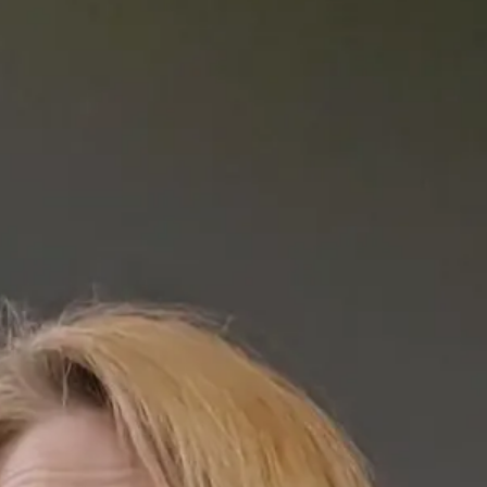
t-ce que la Force du Réseau ?
C'est 17 000 courtiers imm
régie.
 Force du Réseau
, c'est d'avoir la plus grande plateforme 
r des acheteurs préqualifiés, parce que nous, en tant que
r le samedi avec un client acheteur, ne sachant pas s'il a pas
si vous désirez vendre votre propriété, je serai votre guide af