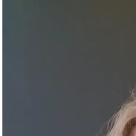
Qu'es
Monté
Notre
d'avoi
visite
Donc, 