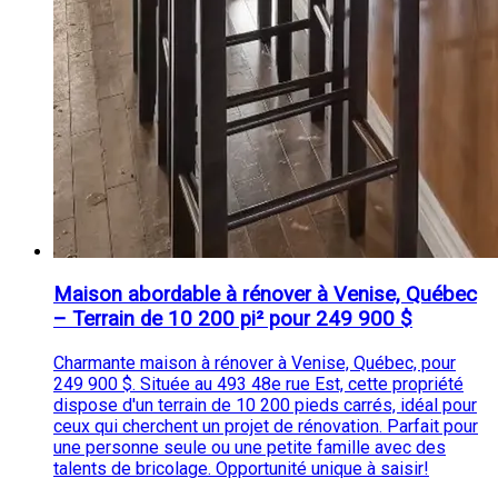
Maison abordable à rénover à Venise, Québec
– Terrain de 10 200 pi² pour 249 900 $
Charmante maison à rénover à Venise, Québec, pour
249 900 $. Située au 493 48e rue Est, cette propriété
dispose d'un terrain de 10 200 pieds carrés, idéal pour
ceux qui cherchent un projet de rénovation. Parfait pour
une personne seule ou une petite famille avec des
talents de bricolage. Opportunité unique à saisir!